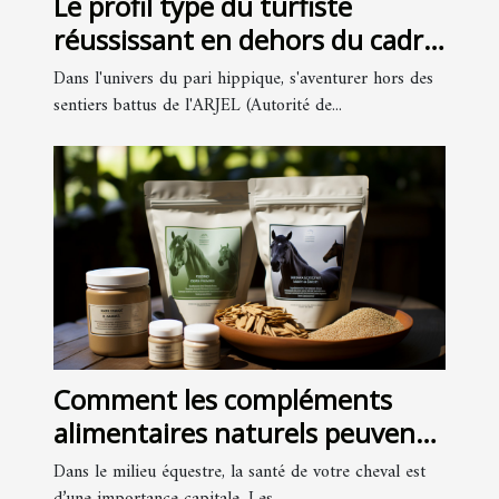
Le profil type du turfiste
réussissant en dehors du cadre
ARJEL
Dans l'univers du pari hippique, s'aventurer hors des
sentiers battus de l'ARJEL (Autorité de...
Comment les compléments
alimentaires naturels peuvent
améliorer la santé de votre
Dans le milieu équestre, la santé de votre cheval est