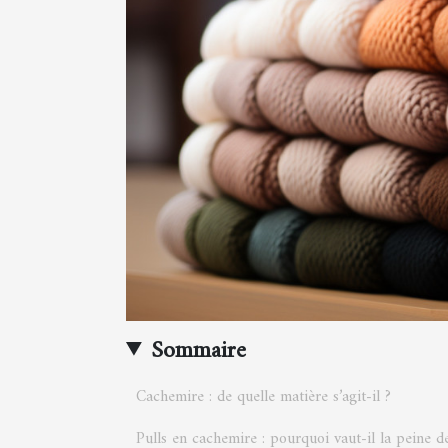
Sommaire
Cachemire : de quelle matière s’agit-il ?
Pulls en cachemire : pourquoi vaut-il la peine de