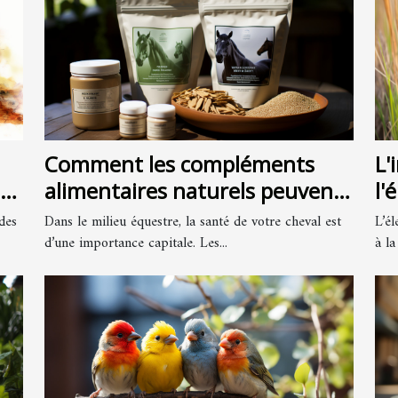
Comment les compléments
L'
re
alimentaires naturels peuvent
l'
améliorer la santé de votre
des
Dans le milieu équestre, la santé de votre cheval est
L’él
cheval
d’une importance capitale. Les...
à la