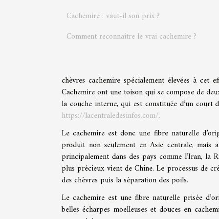
Cachemire : vaut-il son prix ?
Comment reconnaître le vrai cachemire ?
chèvres cachemire spécialement élevées à cet eff
Cachemire ont une toison qui se compose de deux 
la couche interne, qui est constituée d’un court 
https://lacentraledesinfos.com/
.
Le cachemire est donc une fibre naturelle d’ori
produit non seulement en Asie centrale, mais 
principalement dans des pays comme l’Iran, la Rus
plus précieux vient de Chine. Le processus de cr
des chèvres puis la séparation des poils.
Le cachemire est une fibre naturelle prisée d’o
belles écharpes moelleuses et douces en cachemir