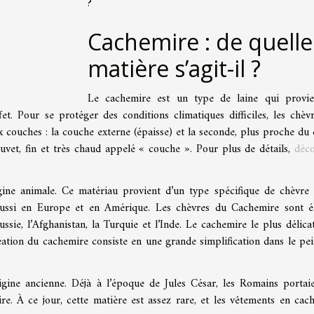
?
Cachemire : de quelle
matière s’agit-il ?
Le cachemire est un type de laine qui provi
et. Pour se protéger des conditions climatiques difficiles, les chèv
couches : la couche externe (épaisse) et la seconde, plus proche du 
duvet, fin et très chaud appelé « couche ». Pour plus de détails,
déc
gine animale. Ce matériau provient d’un type spécifique de chèvre 
aussi en Europe et en Amérique. Les chèvres du Cachemire sont é
sie, l’Afghanistan, la Turquie et l’Inde. Le cachemire le plus délicat
éation du cachemire consiste en une grande simplification dans le pe
rigine ancienne. Déjà à l’époque de Jules César, les Romains portai
e. À ce jour, cette matière est assez rare, et les vêtements en cac