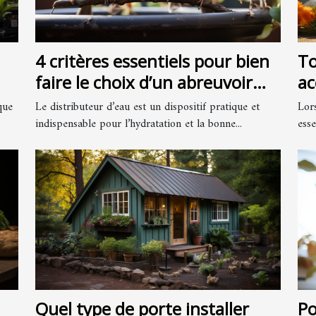
4 critères essentiels pour bien
To
faire le choix d’un abreuvoir
ac
pour oiseaux
que
Le distributeur d’eau est un dispositif pratique et
Lors
indispensable pour l’hydratation et la bonne...
esse
Quel type de porte installer
Po