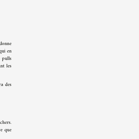
 donne
 qui en
 pulls
nt les
ra des
chers.
re que