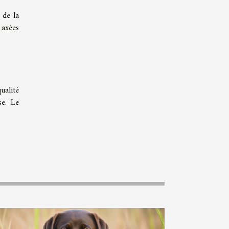
 de la
 axées
ualité
se. Le